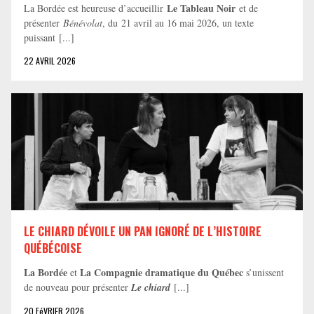
Le Tableau Noir
La Bordée est heureuse d’accueillir
et de
présenter
Bénévolat
, du 21 avril au 16 mai 2026, un texte
puissant [...]
22 AVRIL 2026
LE CHIARD DÉVOILE UN PAN IGNORÉ DE L’HISTOIRE
QUÉBÉCOISE
La Bordée
La Compagnie dramatique du Québec
et
s’unissent
de nouveau pour présenter
Le chiard
[...]
20 FéVRIER 2026