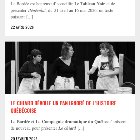
Le Tableau Noir
La Bordée est heureuse d’accueillir
et de
présenter
Bénévolat
, du 21 avril au 16 mai 2026, un texte
puissant [...]
22 AVRIL 2026
LE CHIARD DÉVOILE UN PAN IGNORÉ DE L’HISTOIRE
QUÉBÉCOISE
La Bordée
La Compagnie dramatique du Québec
et
s’unissent
de nouveau pour présenter
Le chiard
[...]
20 FéVRIER 2026