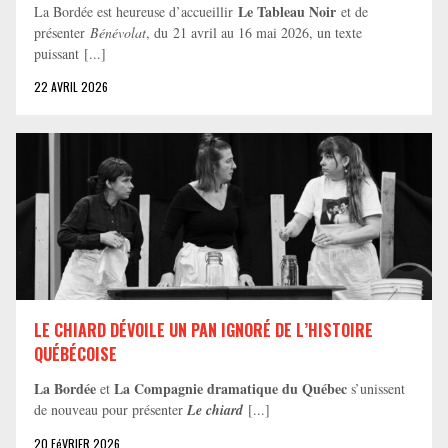
Le Tableau Noir
La Bordée est heureuse d’accueillir
et de
présenter
Bénévolat
, du 21 avril au 16 mai 2026, un texte
puissant [...]
22 AVRIL 2026
LE CHIARD DÉVOILE UN PAN IGNORÉ DE L’HISTOIRE
QUÉBÉCOISE
La Bordée
La Compagnie dramatique du Québec
et
s’unissent
de nouveau pour présenter
Le chiard
[...]
20 FéVRIER 2026