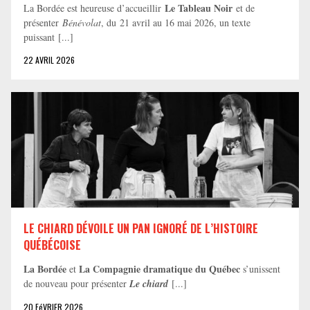
Le Tableau Noir
La Bordée est heureuse d’accueillir
et de
présenter
Bénévolat
, du 21 avril au 16 mai 2026, un texte
puissant [...]
22 AVRIL 2026
LE CHIARD DÉVOILE UN PAN IGNORÉ DE L’HISTOIRE
QUÉBÉCOISE
La Bordée
La Compagnie dramatique du Québec
et
s’unissent
de nouveau pour présenter
Le chiard
[...]
20 FéVRIER 2026