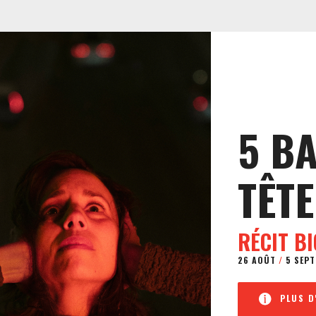
5 B
TÊTE
RÉCIT B
26 AOÛT
/
5 SEPT
PLUS D