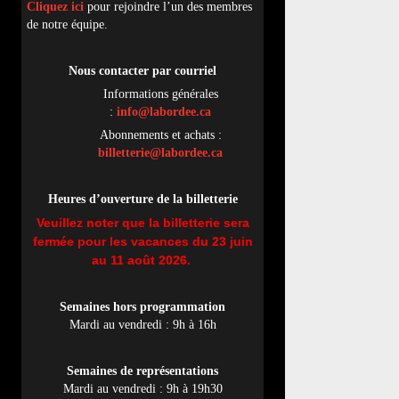
Cliquez ici
pour rejoindre l’un des membres
de notre équipe.
Nous contacter par
cou
rriel
Informations générales
:
info@labordee.ca
Abonnements et achats :
billetterie@labordee.ca
Heures d’ouverture de la billetterie
Veuillez noter que la billetterie sera
fermée pour les vacances du 23 juin
au 11 août 2026.
Semaines hors programmation
Mardi au vendredi : 9h à 16h
Semaines de représentations
Mardi au vendredi : 9h à 19h30