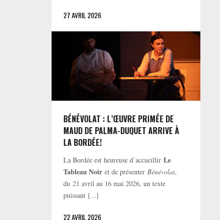
27 AVRIL 2026
BÉNÉVOLAT : L’ŒUVRE PRIMÉE DE
MAUD DE PALMA-DUQUET ARRIVE À
LA BORDÉE!
Le
La Bordée est heureuse d’accueillir
Tableau Noir
et de présenter
Bénévolat
,
du 21 avril au 16 mai 2026, un texte
puissant [...]
22 AVRIL 2026