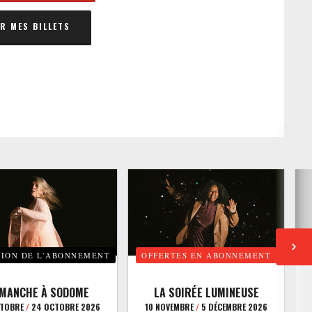
 MES BILLETS
TION DE L’ABONNEMENT
OFFERTES EN ABONNEMENT
E
IMANCHE À SODOME
LA SOIRÉE LUMINEUSE
CTOBRE
/
24 OCTOBRE 2026
10 NOVEMBRE
/
5 DÉCEMBRE 2026