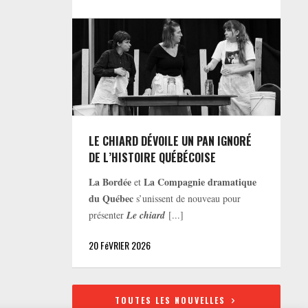
LE CHIARD DÉVOILE UN PAN IGNORÉ
DE L’HISTOIRE QUÉBÉCOISE
La Bordée
La Compagnie dramatique
et
du Québec
s’unissent de nouveau pour
présenter
Le chiard
[...]
20 FéVRIER 2026
TOUTES LES NOUVELLES