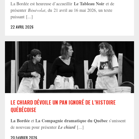
Le Tableau Noir
La Bordée est heureuse d’accueillir
et de
présenter
Bénévolat
, du 21 avril au 16 mai 2026, un texte
puissant [...]
22 AVRIL 2026
LE CHIARD DÉVOILE UN PAN IGNORÉ DE L’HISTOIRE
QUÉBÉCOISE
La Bordée
La Compagnie dramatique du Québec
et
s’unissent
de nouveau pour présenter
Le chiard
[...]
20 FéVRIER 2026