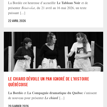
Le Tableau Noir
La Bordée est heureuse d’accueillir
et de
présenter
Bénévolat
, du 21 avril au 16 mai 2026, un texte
puissant [...]
22 AVRIL 2026
LE CHIARD DÉVOILE UN PAN IGNORÉ DE L’HISTOIRE
QUÉBÉCOISE
La Bordée
La Compagnie dramatique du Québec
et
s’unissent
de nouveau pour présenter
Le chiard
[...]
20 FéVRIER 2026