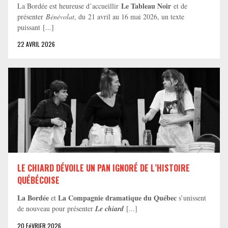
Le Tableau Noir
La Bordée est heureuse d’accueillir
et de
présenter
Bénévolat
, du 21 avril au 16 mai 2026, un texte
puissant [...]
22 AVRIL 2026
LE CHIARD DÉVOILE UN PAN IGNORÉ DE L’HISTOIRE
QUÉBÉCOISE
La Bordée
La Compagnie dramatique du Québec
et
s’unissent
de nouveau pour présenter
Le chiard
[...]
20 FéVRIER 2026