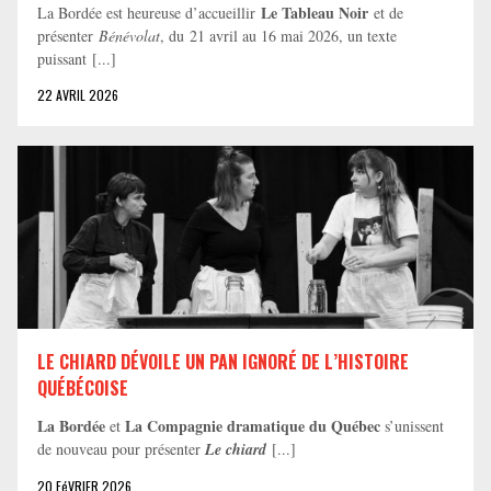
Le Tableau Noir
La Bordée est heureuse d’accueillir
et de
présenter
Bénévolat
, du 21 avril au 16 mai 2026, un texte
puissant [...]
22 AVRIL 2026
LE CHIARD DÉVOILE UN PAN IGNORÉ DE L’HISTOIRE
QUÉBÉCOISE
La Bordée
La Compagnie dramatique du Québec
et
s’unissent
de nouveau pour présenter
Le chiard
[...]
20 FéVRIER 2026