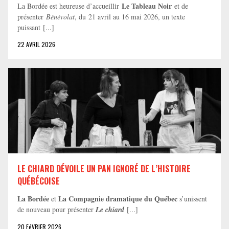
Le Tableau Noir
La Bordée est heureuse d’accueillir
et de
présenter
Bénévolat
, du 21 avril au 16 mai 2026, un texte
puissant [...]
22 AVRIL 2026
LE CHIARD DÉVOILE UN PAN IGNORÉ DE L’HISTOIRE
QUÉBÉCOISE
La Bordée
La Compagnie dramatique du Québec
et
s’unissent
de nouveau pour présenter
Le chiard
[...]
20 FéVRIER 2026