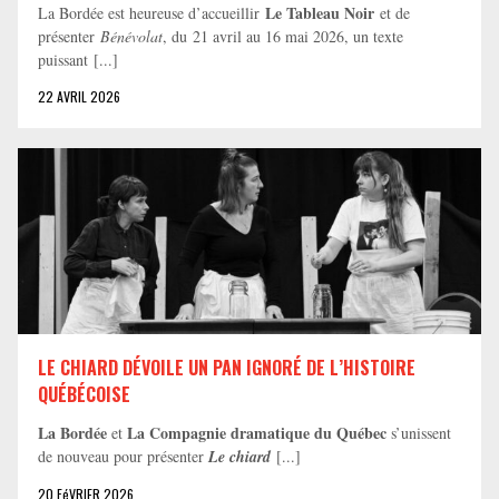
Le Tableau Noir
La Bordée est heureuse d’accueillir
et de
présenter
Bénévolat
, du 21 avril au 16 mai 2026, un texte
puissant [...]
22 AVRIL 2026
LE CHIARD DÉVOILE UN PAN IGNORÉ DE L’HISTOIRE
QUÉBÉCOISE
La Bordée
La Compagnie dramatique du Québec
et
s’unissent
de nouveau pour présenter
Le chiard
[...]
20 FéVRIER 2026