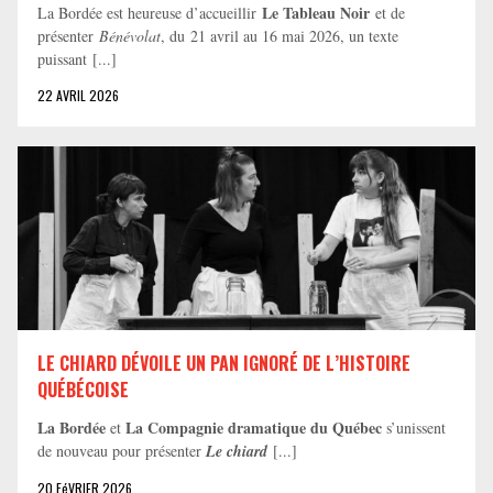
Le Tableau Noir
La Bordée est heureuse d’accueillir
et de
présenter
Bénévolat
, du 21 avril au 16 mai 2026, un texte
puissant [...]
22 AVRIL 2026
LE CHIARD DÉVOILE UN PAN IGNORÉ DE L’HISTOIRE
QUÉBÉCOISE
La Bordée
La Compagnie dramatique du Québec
et
s’unissent
de nouveau pour présenter
Le chiard
[...]
20 FéVRIER 2026