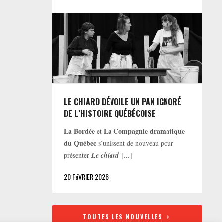
LE CHIARD DÉVOILE UN PAN IGNORÉ
DE L’HISTOIRE QUÉBÉCOISE
La Bordée
La Compagnie dramatique
et
du Québec
s’unissent de nouveau pour
présenter
Le chiard
[...]
20 FéVRIER 2026
TOUTES LES NOUVELLES