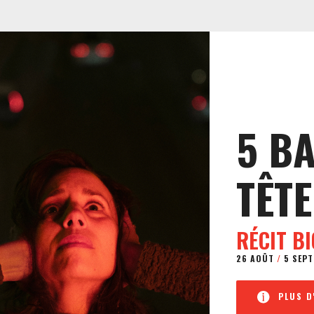
5 B
TÊTE
RÉCIT B
26 AOÛT
/
5 SEPT
PLUS D