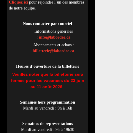
Cliquez ici
pour rejoindre l’un des membres
de notre équipe.
Nous contacter par
cou
rriel
Informations générales
:
info@labordee.ca
Abonnements et achats :
billetterie@labordee.ca
Heures d’ouverture de la billetterie
Veuillez noter que la billetterie sera
fermée pour les vacances du 23 juin
au 11 août 2026.
Semaines hors programmation
Mardi au vendredi : 9h à 16h
Semaines de représentations
Mardi au vendredi : 9h à 19h30