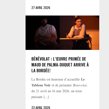
27 AVRIL 2026
BÉNÉVOLAT : L’ŒUVRE PRIMÉE DE
MAUD DE PALMA-DUQUET ARRIVE À
LA BORDÉE!
Le
La Bordée est heureuse d’accueillir
Tableau Noir
et de présenter
Bénévolat
,
du 21 avril au 16 mai 2026, un texte
puissant [...]
22 AVRIL 2026