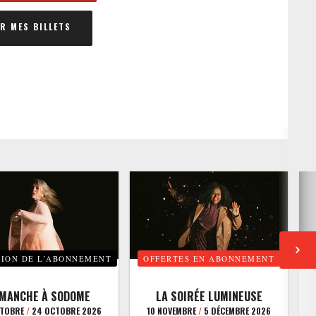
 MES BILLETS
TION DE L’ABONNEMENT
OFFERTES EN ABONNEMENT
E
IMANCHE À SODOME
LA SOIRÉE LUMINEUSE
CTOBRE
/
24 OCTOBRE 2026
10 NOVEMBRE
/
5 DÉCEMBRE 2026