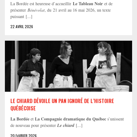
Le Tableau Noir
La Bordée est heureuse d’accueillir
et de
présenter
Bénévolat
, du 21 avril au 16 mai 2026, un texte
puissant [...]
22 AVRIL 2026
LE CHIARD DÉVOILE UN PAN IGNORÉ DE L’HISTOIRE
QUÉBÉCOISE
La Bordée
La Compagnie dramatique du Québec
et
s’unissent
de nouveau pour présenter
Le chiard
[...]
20 FéVRIER 2026