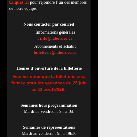
Cliquez ici
pour rejoindre l’un des membres
de notre équipe.
Nous contacter par
cou
rriel
Informations générales
:
info@labordee.ca
Abonnements et achats :
billetterie@labordee.ca
Heures d’ouverture de la billetterie
Veuillez noter que la billetterie sera
fermée pour les vacances du 23 juin
au 11 août 2026.
Semaines hors programmation
Mardi au vendredi : 9h à 16h
Semaines de représentations
Mardi au vendredi : 9h à 19h30