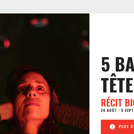
5 B
TÊTE
RÉCIT B
26 AOÛT
/
5 SEPT
PLUS D