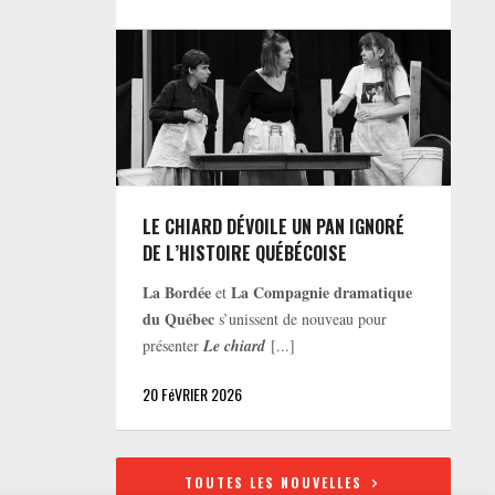
LE CHIARD DÉVOILE UN PAN IGNORÉ
DE L’HISTOIRE QUÉBÉCOISE
La Bordée
La Compagnie dramatique
et
du Québec
s’unissent de nouveau pour
présenter
Le chiard
[...]
20 FéVRIER 2026
TOUTES LES NOUVELLES