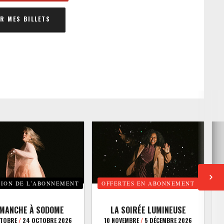
 MES BILLETS
TION DE L’ABONNEMENT
OFFERTES EN ABONNEMENT
E
IMANCHE À SODOME
LA SOIRÉE LUMINEUSE
CTOBRE
/
24 OCTOBRE 2026
10 NOVEMBRE
/
5 DÉCEMBRE 2026