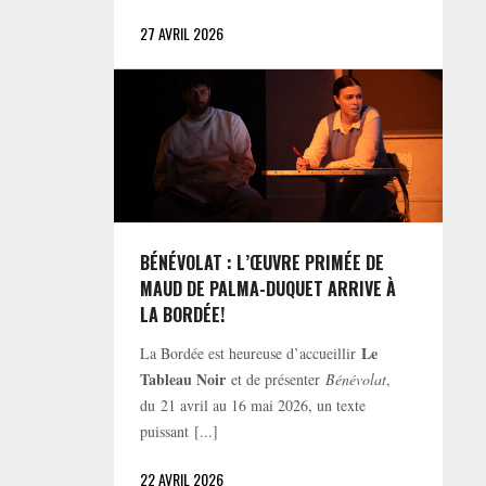
27 AVRIL 2026
BÉNÉVOLAT : L’ŒUVRE PRIMÉE DE
MAUD DE PALMA-DUQUET ARRIVE À
LA BORDÉE!
Le
La Bordée est heureuse d’accueillir
Tableau Noir
et de présenter
Bénévolat
,
du 21 avril au 16 mai 2026, un texte
puissant [...]
22 AVRIL 2026