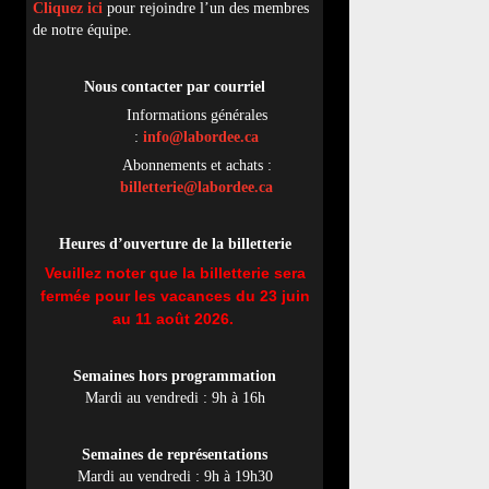
Cliquez ici
pour rejoindre l’un des membres
de notre équipe.
Nous contacter par
cou
rriel
Informations générales
:
info@labordee.ca
Abonnements et achats :
billetterie@labordee.ca
Heures d’ouverture de la billetterie
Veuillez noter que la billetterie sera
fermée pour les vacances du 23 juin
au 11 août 2026.
Semaines hors programmation
Mardi au vendredi : 9h à 16h
Semaines de représentations
Mardi au vendredi : 9h à 19h30