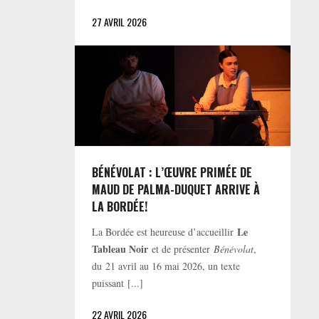
27 AVRIL 2026
BÉNÉVOLAT : L’ŒUVRE PRIMÉE DE
MAUD DE PALMA-DUQUET ARRIVE À
LA BORDÉE!
Le
La Bordée est heureuse d’accueillir
Tableau Noir
et de présenter
Bénévolat
,
du 21 avril au 16 mai 2026, un texte
puissant [...]
22 AVRIL 2026