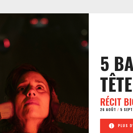
5 B
TÊTE
RÉCIT B
26 AOÛT
/
5 SEPT
PLUS D