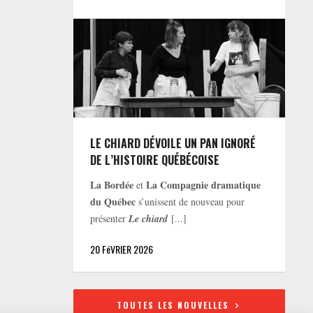
LE CHIARD DÉVOILE UN PAN IGNORÉ
DE L’HISTOIRE QUÉBÉCOISE
La Bordée
La Compagnie dramatique
et
du Québec
s’unissent de nouveau pour
présenter
Le chiard
[...]
20 FéVRIER 2026
TOUTES LES NOUVELLES