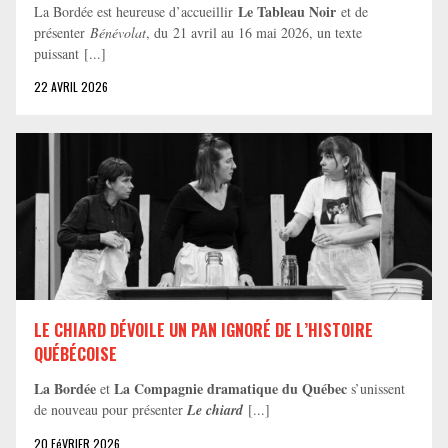
Le Tableau Noir
La Bordée est heureuse d’accueillir
et de
présenter
Bénévolat
, du 21 avril au 16 mai 2026, un texte
puissant [...]
22 AVRIL 2026
LE CHIARD DÉVOILE UN PAN IGNORÉ DE L’HISTOIRE
QUÉBÉCOISE
La Bordée
La Compagnie dramatique du Québec
et
s’unissent
de nouveau pour présenter
Le chiard
[...]
20 FéVRIER 2026