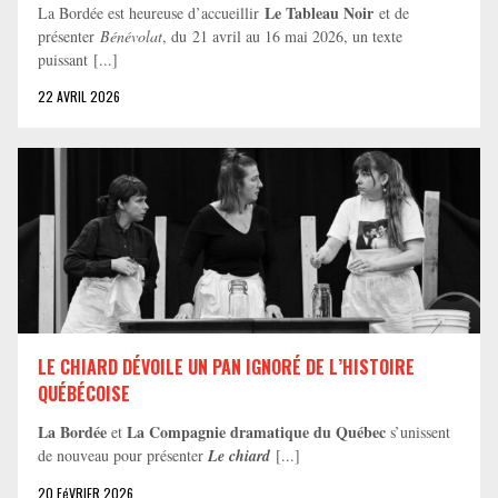
Le Tableau Noir
La Bordée est heureuse d’accueillir
et de
présenter
Bénévolat
, du 21 avril au 16 mai 2026, un texte
puissant [...]
22 AVRIL 2026
LE CHIARD DÉVOILE UN PAN IGNORÉ DE L’HISTOIRE
QUÉBÉCOISE
La Bordée
La Compagnie dramatique du Québec
et
s’unissent
de nouveau pour présenter
Le chiard
[...]
20 FéVRIER 2026