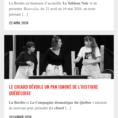
Le Tableau Noir
La Bordée est heureuse d’accueillir
et de
présenter
Bénévolat
, du 21 avril au 16 mai 2026, un texte
puissant [...]
22 AVRIL 2026
LE CHIARD DÉVOILE UN PAN IGNORÉ DE L’HISTOIRE
QUÉBÉCOISE
La Bordée
La Compagnie dramatique du Québec
et
s’unissent
de nouveau pour présenter
Le chiard
[...]
20 FéVRIER 2026