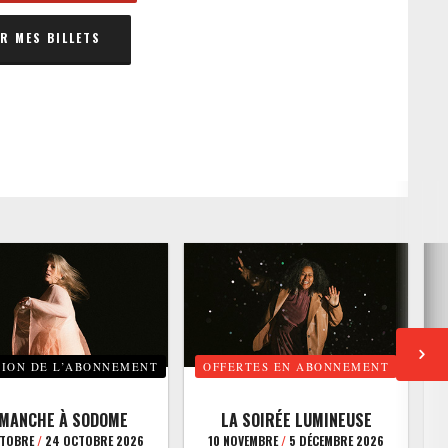
 MES BILLETS
TION DE L’ABONNEMENT
OFFERTES EN ABONNEMENT
E
IMANCHE À SODOME
LA SOIRÉE LUMINEUSE
CTOBRE
/
24 OCTOBRE 2026
10 NOVEMBRE
/
5 DÉCEMBRE 2026