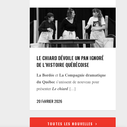
LE CHIARD DÉVOILE UN PAN IGNORÉ
DE L’HISTOIRE QUÉBÉCOISE
La Bordée
La Compagnie dramatique
et
du Québec
s’unissent de nouveau pour
présenter
Le chiard
[...]
20 FéVRIER 2026
TOUTES LES NOUVELLES