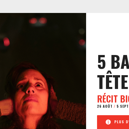
5 B
TÊTE
RÉCIT B
26 AOÛT
/
5 SEPT
PLUS D