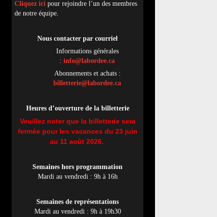
Cliquez ici
pour rejoindre l’un des membres
de notre équipe.
Nous contacter par
cou
rriel
Informations générales
:
info@labordee.ca
Abonnements et achats :
billetterie@labordee.ca
Heures d’ouverture de la billetterie
Veuillez noter que la billetterie sera
fermée pour les vacances du 23 juin
au 11 août 2026.
Semaines hors programmation
Mardi au vendredi : 9h à 16h
Semaines de représentations
Mardi au vendredi : 9h à 19h30