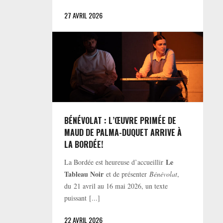
27 AVRIL 2026
BÉNÉVOLAT : L’ŒUVRE PRIMÉE DE
MAUD DE PALMA-DUQUET ARRIVE À
LA BORDÉE!
Le
La Bordée est heureuse d’accueillir
Tableau Noir
et de présenter
Bénévolat
,
du 21 avril au 16 mai 2026, un texte
puissant [...]
22 AVRIL 2026