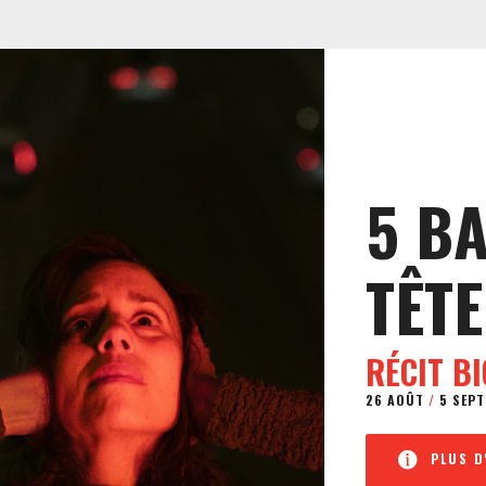
5 B
TÊTE
RÉCIT B
26 AOÛT
/
5 SEPT
PLUS D