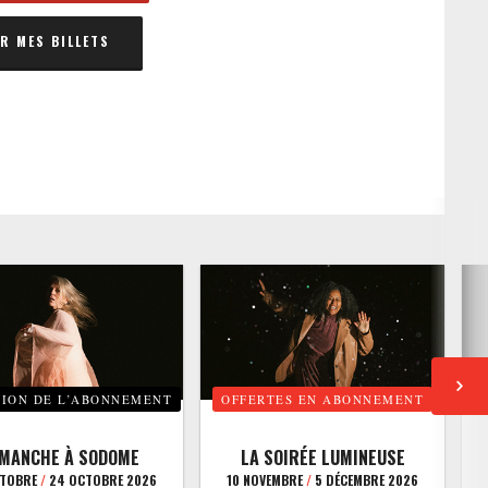
 MES BILLETS
TION DE L’ABONNEMENT
OFFERTES EN ABONNEMENT
E
IMANCHE À SODOME
LA SOIRÉE LUMINEUSE
CTOBRE
/
24 OCTOBRE 2026
10 NOVEMBRE
/
5 DÉCEMBRE 2026