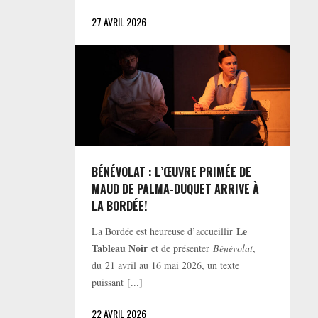
27 AVRIL 2026
BÉNÉVOLAT : L’ŒUVRE PRIMÉE DE
MAUD DE PALMA-DUQUET ARRIVE À
LA BORDÉE!
Le
La Bordée est heureuse d’accueillir
Tableau Noir
et de présenter
Bénévolat
,
du 21 avril au 16 mai 2026, un texte
puissant [...]
22 AVRIL 2026