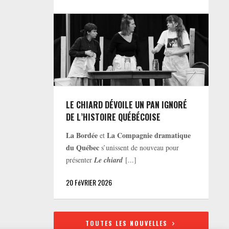
LE CHIARD DÉVOILE UN PAN IGNORÉ
DE L’HISTOIRE QUÉBÉCOISE
La Bordée
La Compagnie dramatique
et
du Québec
s’unissent de nouveau pour
présenter
Le chiard
[...]
20 FéVRIER 2026
TOUTES LES NOUVELLES