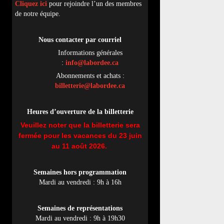
Cliquez ici
pour rejoindre l’un des membres
de notre équipe.
Nous contacter par
cou
rriel
Informations générales
:
info@labordee.ca
Abonnements et achats :
billetterie@labordee.ca
Heures d’ouverture de la billetterie
Veuillez noter que la billetterie sera
fermée pour les vacances du 23 juin
au 11 août 2026.
Semaines hors programmation
Mardi au vendredi : 9h à 16h
Semaines de représentations
Mardi au vendredi : 9h à 19h30