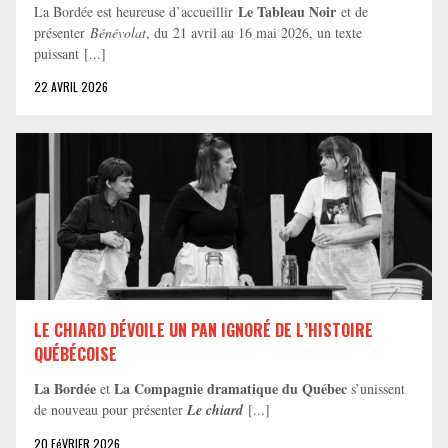
Le Tableau Noir
La Bordée est heureuse d’accueillir
et de
présenter
Bénévolat
, du 21 avril au 16 mai 2026, un texte
puissant [...]
22 AVRIL 2026
LE CHIARD DÉVOILE UN PAN IGNORÉ DE L’HISTOIRE
QUÉBÉCOISE
La Bordée
La Compagnie dramatique du Québec
et
s’unissent
de nouveau pour présenter
Le chiard
[...]
20 FéVRIER 2026