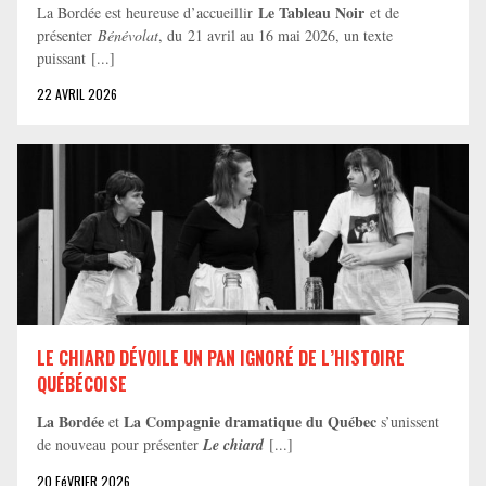
Le Tableau Noir
La Bordée est heureuse d’accueillir
et de
présenter
Bénévolat
, du 21 avril au 16 mai 2026, un texte
puissant [...]
22 AVRIL 2026
LE CHIARD DÉVOILE UN PAN IGNORÉ DE L’HISTOIRE
QUÉBÉCOISE
La Bordée
La Compagnie dramatique du Québec
et
s’unissent
de nouveau pour présenter
Le chiard
[...]
20 FéVRIER 2026