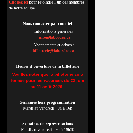
Cliquez ici
pour rejoindre l’un des membres
de notre équipe.
Nous contacter par
cou
rriel
Informations générales
:
info@labordee.ca
Abonnements et achats :
billetterie@labordee.ca
Heures d’ouverture de la billetterie
Veuillez noter que la billetterie sera
fermée pour les vacances du 23 juin
au 11 août 2026.
Semaines hors programmation
Mardi au vendredi : 9h à 16h
Semaines de représentations
Mardi au vendredi : 9h à 19h30