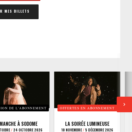
 MES BILLETS
TION DE L’ABONNEMENT
OFFERTES EN ABONNEMENT
E
IMANCHE À SODOME
LA SOIRÉE LUMINEUSE
CTOBRE
/
24 OCTOBRE 2026
10 NOVEMBRE
/
5 DÉCEMBRE 2026