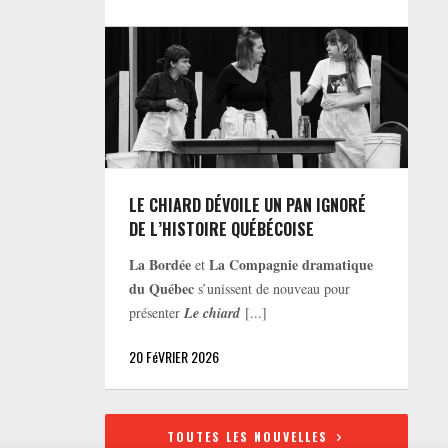
LE CHIARD DÉVOILE UN PAN IGNORÉ
DE L’HISTOIRE QUÉBÉCOISE
La Bordée
La Compagnie dramatique
et
du Québec
s’unissent de nouveau pour
présenter
Le chiard
[...]
20 FéVRIER 2026
TOUTES LES NOUVELLES