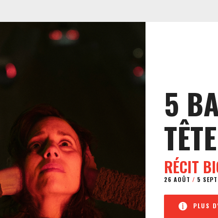
5 B
TÊTE
RÉCIT B
26 AOÛT
/
5 SEPT
PLUS D