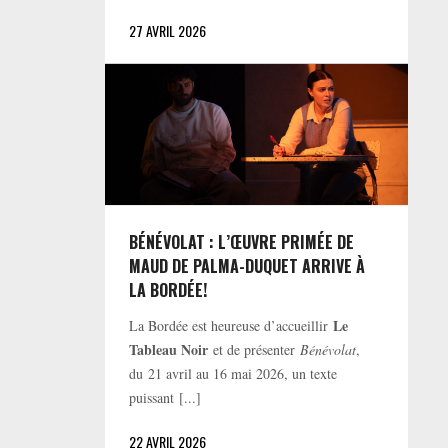
27 AVRIL 2026
BÉNÉVOLAT : L’ŒUVRE PRIMÉE DE
MAUD DE PALMA-DUQUET ARRIVE À
LA BORDÉE!
Le
La Bordée est heureuse d’accueillir
Tableau Noir
et de présenter
Bénévolat
,
du 21 avril au 16 mai 2026, un texte
puissant [...]
22 AVRIL 2026