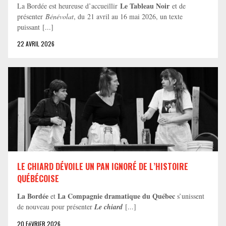
Le Tableau Noir
La Bordée est heureuse d’accueillir
et de
présenter
Bénévolat
, du 21 avril au 16 mai 2026, un texte
puissant [...]
22 AVRIL 2026
LE CHIARD DÉVOILE UN PAN IGNORÉ DE L’HISTOIRE
QUÉBÉCOISE
La Bordée
La Compagnie dramatique du Québec
et
s’unissent
de nouveau pour présenter
Le chiard
[...]
20 FéVRIER 2026