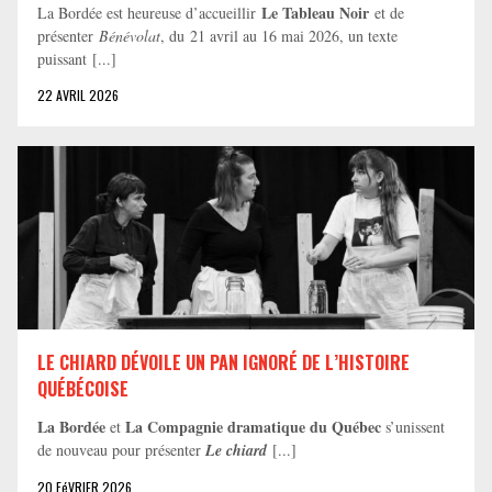
Le Tableau Noir
La Bordée est heureuse d’accueillir
et de
présenter
Bénévolat
, du 21 avril au 16 mai 2026, un texte
puissant [...]
22 AVRIL 2026
LE CHIARD DÉVOILE UN PAN IGNORÉ DE L’HISTOIRE
QUÉBÉCOISE
La Bordée
La Compagnie dramatique du Québec
et
s’unissent
de nouveau pour présenter
Le chiard
[...]
20 FéVRIER 2026