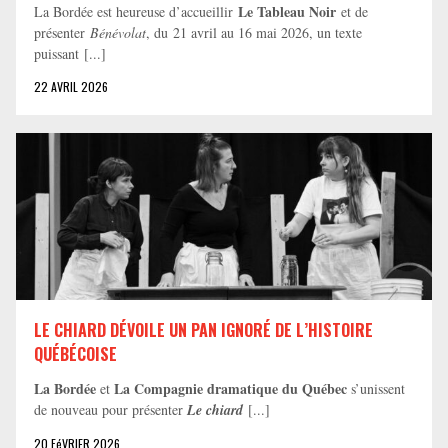
Le Tableau Noir
La Bordée est heureuse d’accueillir
et de
présenter
Bénévolat
, du 21 avril au 16 mai 2026, un texte
puissant [...]
22 AVRIL 2026
LE CHIARD DÉVOILE UN PAN IGNORÉ DE L’HISTOIRE
QUÉBÉCOISE
La Bordée
La Compagnie dramatique du Québec
et
s’unissent
de nouveau pour présenter
Le chiard
[...]
20 FéVRIER 2026