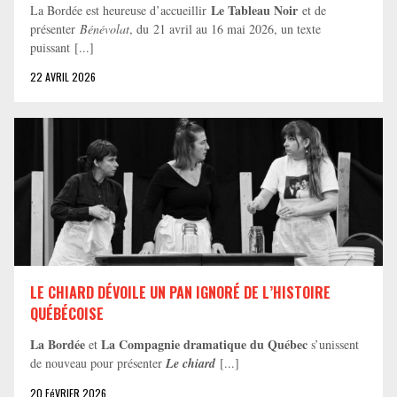
Le Tableau Noir
La Bordée est heureuse d’accueillir
et de
présenter
Bénévolat
, du 21 avril au 16 mai 2026, un texte
puissant [...]
22 AVRIL 2026
LE CHIARD DÉVOILE UN PAN IGNORÉ DE L’HISTOIRE
QUÉBÉCOISE
La Bordée
La Compagnie dramatique du Québec
et
s’unissent
de nouveau pour présenter
Le chiard
[...]
20 FéVRIER 2026