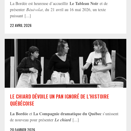
Le Tableau Noir
La Bordée est heureuse d’accueillir
et de
présenter
Bénévolat
, du 21 avril au 16 mai 2026, un texte
puissant [...]
22 AVRIL 2026
LE CHIARD DÉVOILE UN PAN IGNORÉ DE L’HISTOIRE
QUÉBÉCOISE
La Bordée
La Compagnie dramatique du Québec
et
s’unissent
de nouveau pour présenter
Le chiard
[...]
20 FéVRIER 2026