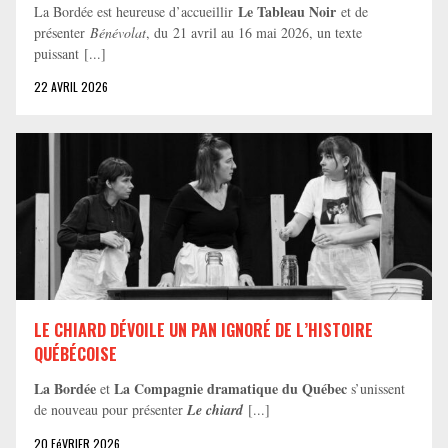
Le Tableau Noir
La Bordée est heureuse d’accueillir
et de
présenter
Bénévolat
, du 21 avril au 16 mai 2026, un texte
puissant [...]
22 AVRIL 2026
LE CHIARD DÉVOILE UN PAN IGNORÉ DE L’HISTOIRE
QUÉBÉCOISE
La Bordée
La Compagnie dramatique du Québec
et
s’unissent
de nouveau pour présenter
Le chiard
[...]
20 FéVRIER 2026