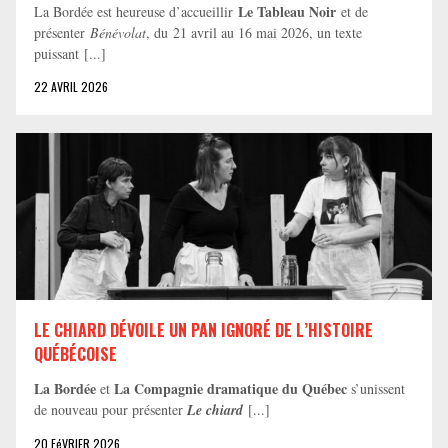
Le Tableau Noir
La Bordée est heureuse d’accueillir
et de
présenter
Bénévolat
, du 21 avril au 16 mai 2026, un texte
puissant [...]
22 AVRIL 2026
LE CHIARD DÉVOILE UN PAN IGNORÉ DE L’HISTOIRE
QUÉBÉCOISE
La Bordée
La Compagnie dramatique du Québec
et
s’unissent
de nouveau pour présenter
Le chiard
[...]
20 FéVRIER 2026