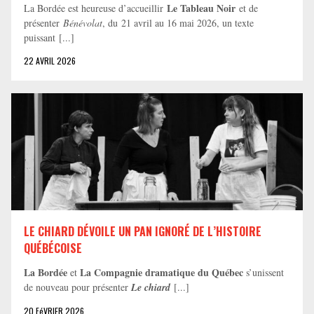
Le Tableau Noir
La Bordée est heureuse d’accueillir
et de
présenter
Bénévolat
, du 21 avril au 16 mai 2026, un texte
puissant [...]
22 AVRIL 2026
LE CHIARD DÉVOILE UN PAN IGNORÉ DE L’HISTOIRE
QUÉBÉCOISE
La Bordée
La Compagnie dramatique du Québec
et
s’unissent
de nouveau pour présenter
Le chiard
[...]
20 FéVRIER 2026