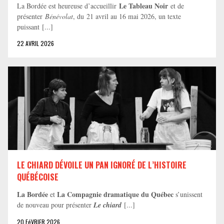
Le Tableau Noir
La Bordée est heureuse d’accueillir
et de
présenter
Bénévolat
, du 21 avril au 16 mai 2026, un texte
puissant [...]
22 AVRIL 2026
LE CHIARD DÉVOILE UN PAN IGNORÉ DE L’HISTOIRE
QUÉBÉCOISE
La Bordée
La Compagnie dramatique du Québec
et
s’unissent
de nouveau pour présenter
Le chiard
[...]
20 FéVRIER 2026