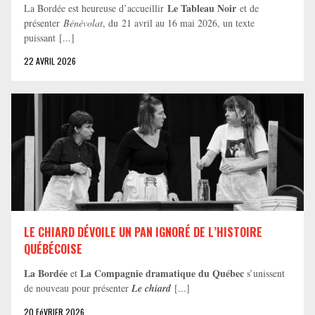
Le Tableau Noir
La Bordée est heureuse d’accueillir
et de
présenter
Bénévolat
, du 21 avril au 16 mai 2026, un texte
puissant [...]
22 AVRIL 2026
LE CHIARD DÉVOILE UN PAN IGNORÉ DE L’HISTOIRE
QUÉBÉCOISE
La Bordée
La Compagnie dramatique du Québec
et
s’unissent
de nouveau pour présenter
Le chiard
[...]
20 FéVRIER 2026