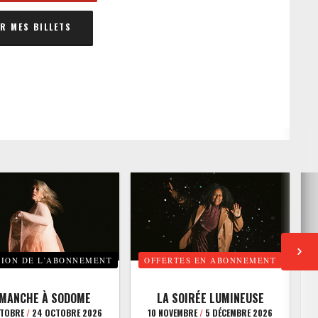
 MES BILLETS
TION DE L’ABONNEMENT
OFFERTES EN ABONNEMENT
E
IMANCHE À SODOME
LA SOIRÉE LUMINEUSE
CTOBRE
/
24 OCTOBRE 2026
10 NOVEMBRE
/
5 DÉCEMBRE 2026