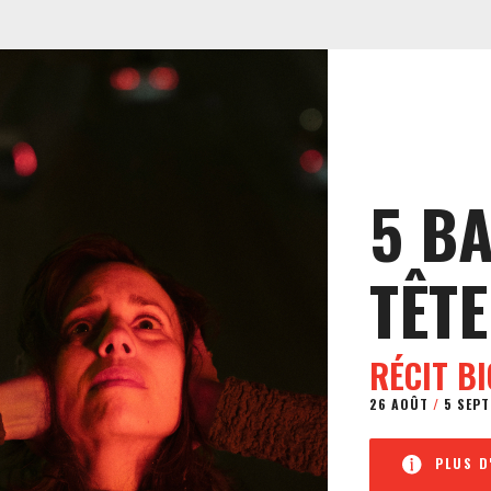
5 B
TÊTE
RÉCIT B
26 AOÛT
/
5 SEPT
PLUS D