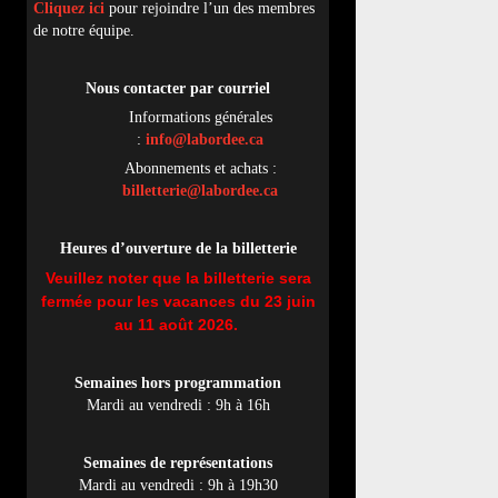
Cliquez ici
pour rejoindre l’un des membres
de notre équipe.
Nous contacter par
cou
rriel
Informations générales
:
info@labordee.ca
Abonnements et achats :
billetterie@labordee.ca
Heures d’ouverture de la billetterie
Veuillez noter que la billetterie sera
fermée pour les vacances du 23 juin
au 11 août 2026.
Semaines hors programmation
Mardi au vendredi : 9h à 16h
Semaines de représentations
Mardi au vendredi : 9h à 19h30