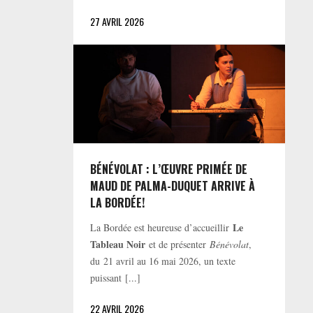
27 AVRIL 2026
BÉNÉVOLAT : L’ŒUVRE PRIMÉE DE
MAUD DE PALMA-DUQUET ARRIVE À
LA BORDÉE!
Le
La Bordée est heureuse d’accueillir
Tableau Noir
et de présenter
Bénévolat
,
du 21 avril au 16 mai 2026, un texte
puissant [...]
22 AVRIL 2026