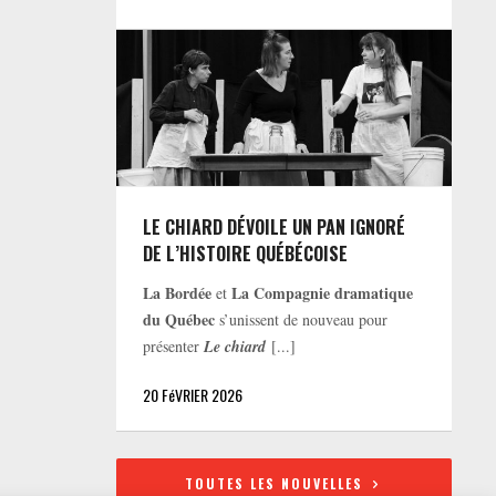
LE CHIARD DÉVOILE UN PAN IGNORÉ
DE L’HISTOIRE QUÉBÉCOISE
La Bordée
La Compagnie dramatique
et
du Québec
s’unissent de nouveau pour
présenter
Le chiard
[...]
20 FéVRIER 2026
TOUTES LES NOUVELLES