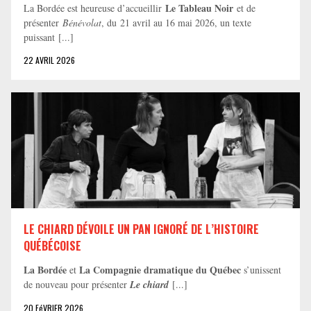
Le Tableau Noir
La Bordée est heureuse d’accueillir
et de
présenter
Bénévolat
, du 21 avril au 16 mai 2026, un texte
puissant [...]
22 AVRIL 2026
LE CHIARD DÉVOILE UN PAN IGNORÉ DE L’HISTOIRE
QUÉBÉCOISE
La Bordée
La Compagnie dramatique du Québec
et
s’unissent
de nouveau pour présenter
Le chiard
[...]
20 FéVRIER 2026