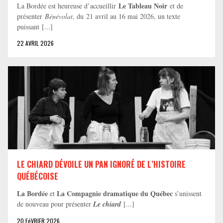
Le Tableau Noir
La Bordée est heureuse d’accueillir
et de
présenter
Bénévolat
, du 21 avril au 16 mai 2026, un texte
puissant [...]
22 AVRIL 2026
LE CHIARD DÉVOILE UN PAN IGNORÉ DE L’HISTOIRE
QUÉBÉCOISE
La Bordée
La Compagnie dramatique du Québec
et
s’unissent
de nouveau pour présenter
Le chiard
[...]
20 FéVRIER 2026