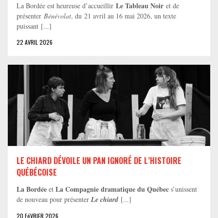
Le Tableau Noir
La Bordée est heureuse d’accueillir
et de
présenter
Bénévolat
, du 21 avril au 16 mai 2026, un texte
puissant [...]
22 AVRIL 2026
LE CHIARD DÉVOILE UN PAN IGNORÉ DE L’HISTOIRE
QUÉBÉCOISE
La Bordée
La Compagnie dramatique du Québec
et
s’unissent
de nouveau pour présenter
Le chiard
[...]
20 FéVRIER 2026