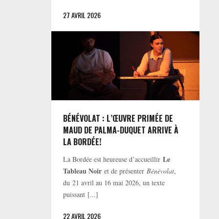
27 AVRIL 2026
BÉNÉVOLAT : L’ŒUVRE PRIMÉE DE
MAUD DE PALMA-DUQUET ARRIVE À
LA BORDÉE!
Le
La Bordée est heureuse d’accueillir
Tableau Noir
et de présenter
Bénévolat
,
du 21 avril au 16 mai 2026, un texte
puissant [...]
22 AVRIL 2026