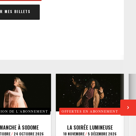
 MES BILLETS
TION DE L’ABONNEMENT
OFFERTES EN ABONNEMENT
E
IMANCHE À SODOME
LA SOIRÉE LUMINEUSE
CTOBRE
/
24 OCTOBRE 2026
10 NOVEMBRE
/
5 DÉCEMBRE 2026