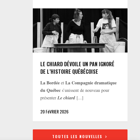
LE CHIARD DÉVOILE UN PAN IGNORÉ
DE L’HISTOIRE QUÉBÉCOISE
La Bordée
La Compagnie dramatique
et
du Québec
s’unissent de nouveau pour
présenter
Le chiard
[...]
20 FéVRIER 2026
TOUTES LES NOUVELLES