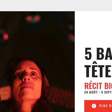
5 B
TÊTE
RÉCIT B
26 AOÛT
/
5 SEPT
PLUS D