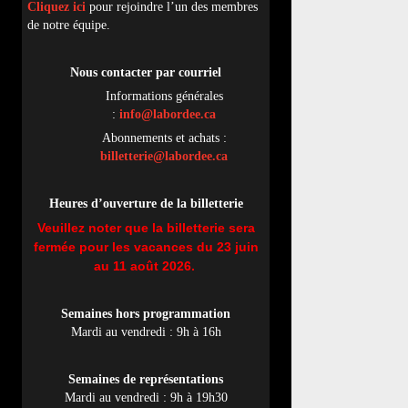
Cliquez ici
pour rejoindre l’un des membres
de notre équipe.
Nous contacter par
cou
rriel
Informations générales
:
info@labordee.ca
Abonnements et achats :
billetterie@labordee.ca
Heures d’ouverture de la billetterie
Veuillez noter que la billetterie sera
fermée pour les vacances du 23 juin
au 11 août 2026.
Semaines hors programmation
Mardi au vendredi : 9h à 16h
Semaines de représentations
Mardi au vendredi : 9h à 19h30