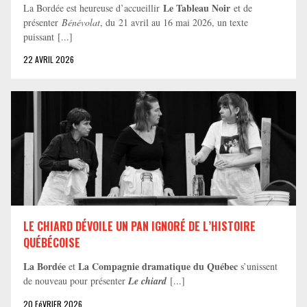
Le Tableau Noir
La Bordée est heureuse d’accueillir
et de
présenter
Bénévolat
, du 21 avril au 16 mai 2026, un texte
puissant [...]
22 AVRIL 2026
LE CHIARD DÉVOILE UN PAN IGNORÉ DE L’HISTOIRE
QUÉBÉCOISE
La Bordée
La Compagnie dramatique du Québec
et
s’unissent
de nouveau pour présenter
Le chiard
[...]
20 FéVRIER 2026