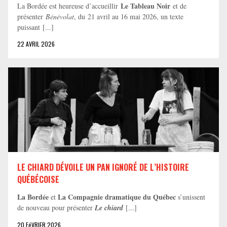
Le Tableau Noir
La Bordée est heureuse d’accueillir
et de
présenter
Bénévolat
, du 21 avril au 16 mai 2026, un texte
puissant [...]
22 AVRIL 2026
LE CHIARD DÉVOILE UN PAN IGNORÉ DE L’HISTOIRE
QUÉBÉCOISE
La Bordée
La Compagnie dramatique du Québec
et
s’unissent
de nouveau pour présenter
Le chiard
[...]
20 FéVRIER 2026