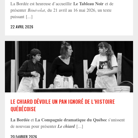
Le Tableau Noir
La Bordée est heureuse d’accueillir
et de
présenter
Bénévolat
, du 21 avril au 16 mai 2026, un texte
puissant [...]
22 AVRIL 2026
LE CHIARD DÉVOILE UN PAN IGNORÉ DE L’HISTOIRE
QUÉBÉCOISE
La Bordée
La Compagnie dramatique du Québec
et
s’unissent
de nouveau pour présenter
Le chiard
[...]
20 FéVRIER 2026