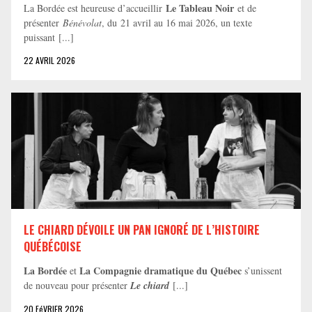
Le Tableau Noir
La Bordée est heureuse d’accueillir
et de
présenter
Bénévolat
, du 21 avril au 16 mai 2026, un texte
puissant [...]
22 AVRIL 2026
LE CHIARD DÉVOILE UN PAN IGNORÉ DE L’HISTOIRE
QUÉBÉCOISE
La Bordée
La Compagnie dramatique du Québec
et
s’unissent
de nouveau pour présenter
Le chiard
[...]
20 FéVRIER 2026