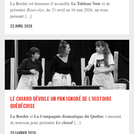
Le Tableau Noir
La Bordée est heureuse d’accueillir
et de
présenter
Bénévolat
, du 21 avril au 16 mai 2026, un texte
puissant [...]
22 AVRIL 2026
LE CHIARD DÉVOILE UN PAN IGNORÉ DE L’HISTOIRE
QUÉBÉCOISE
La Bordée
La Compagnie dramatique du Québec
et
s’unissent
de nouveau pour présenter
Le chiard
[...]
20 FéVRIER 2026