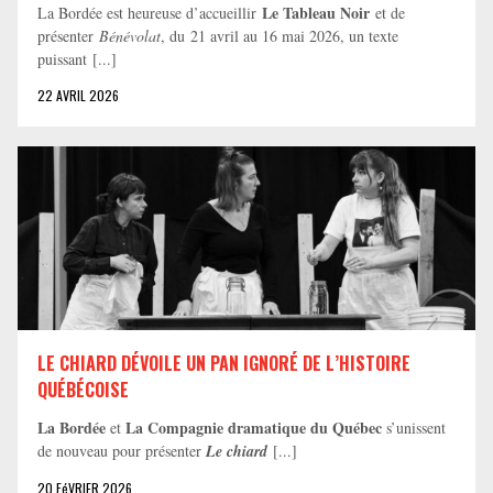
Le Tableau Noir
La Bordée est heureuse d’accueillir
et de
présenter
Bénévolat
, du 21 avril au 16 mai 2026, un texte
puissant [...]
22 AVRIL 2026
LE CHIARD DÉVOILE UN PAN IGNORÉ DE L’HISTOIRE
QUÉBÉCOISE
La Bordée
La Compagnie dramatique du Québec
et
s’unissent
de nouveau pour présenter
Le chiard
[...]
20 FéVRIER 2026