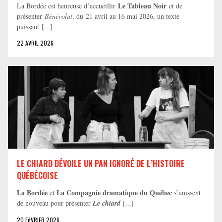
Le Tableau Noir
La Bordée est heureuse d’accueillir
et de
présenter
Bénévolat
, du 21 avril au 16 mai 2026, un texte
puissant [...]
22 AVRIL 2026
LE CHIARD DÉVOILE UN PAN IGNORÉ DE L’HISTOIRE
QUÉBÉCOISE
La Bordée
La Compagnie dramatique du Québec
et
s’unissent
de nouveau pour présenter
Le chiard
[...]
20 FéVRIER 2026