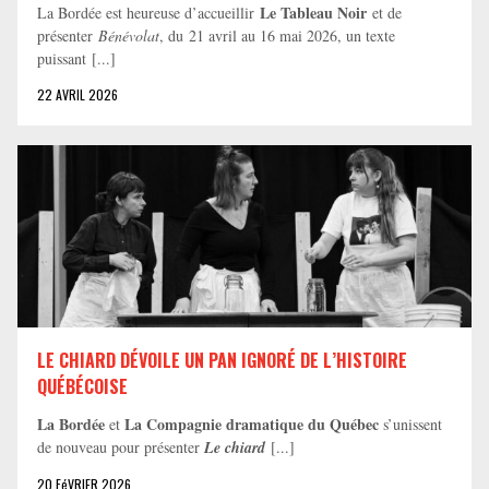
Le Tableau Noir
La Bordée est heureuse d’accueillir
et de
présenter
Bénévolat
, du 21 avril au 16 mai 2026, un texte
puissant [...]
22 AVRIL 2026
LE CHIARD DÉVOILE UN PAN IGNORÉ DE L’HISTOIRE
QUÉBÉCOISE
La Bordée
La Compagnie dramatique du Québec
et
s’unissent
de nouveau pour présenter
Le chiard
[...]
20 FéVRIER 2026