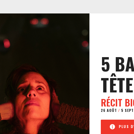
5 B
TÊTE
RÉCIT B
26 AOÛT
/
5 SEPT
PLUS D