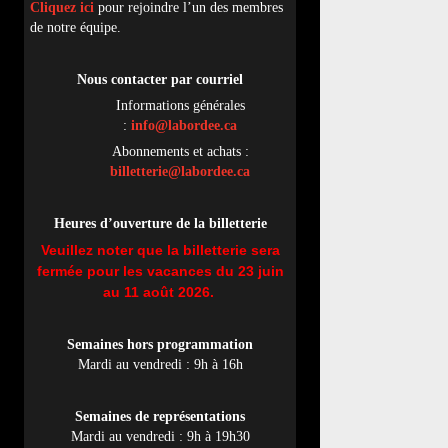
Cliquez ici
pour rejoindre l’un des membres
de notre équipe.
Nous contacter par
cou
rriel
Informations générales
:
info@labordee.ca
Abonnements et achats :
billetterie@labordee.ca
Heures d’ouverture de la billetterie
Veuillez noter que la billetterie sera
fermée pour les vacances du 23 juin
au 11 août 2026.
Semaines hors programmation
Mardi au vendredi : 9h à 16h
Semaines de représentations
Mardi au vendredi : 9h à 19h30