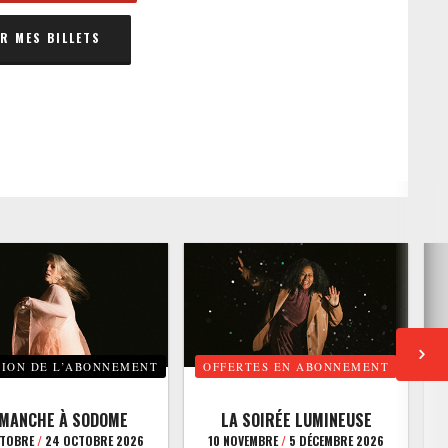
 MES BILLETS
TION DE L’ABONNEMENT
OFFERTES EN ABONNEMENT
E
IMANCHE À SODOME
LA SOIRÉE LUMINEUSE
CTOBRE
/
24 OCTOBRE 2026
10 NOVEMBRE
/
5 DÉCEMBRE 2026