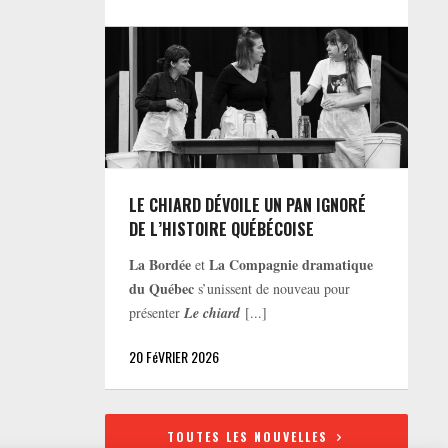
LE CHIARD DÉVOILE UN PAN IGNORÉ
DE L’HISTOIRE QUÉBÉCOISE
La Bordée
La Compagnie dramatique
et
du Québec
s’unissent de nouveau pour
présenter
Le chiard
[...]
20 FéVRIER 2026
TOUTES LES NOUVELLES