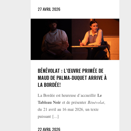
27 AVRIL 2026
BÉNÉVOLAT : L’ŒUVRE PRIMÉE DE
MAUD DE PALMA-DUQUET ARRIVE À
LA BORDÉE!
Le
La Bordée est heureuse d’accueillir
Tableau Noir
et de présenter
Bénévolat
,
du 21 avril au 16 mai 2026, un texte
puissant [...]
22 AVRIL 2026