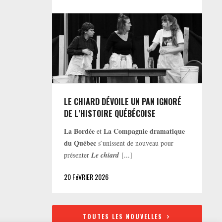
LE CHIARD DÉVOILE UN PAN IGNORÉ
DE L’HISTOIRE QUÉBÉCOISE
La Bordée
La Compagnie dramatique
et
du Québec
s’unissent de nouveau pour
présenter
Le chiard
[...]
20 FéVRIER 2026
TOUTES LES NOUVELLES