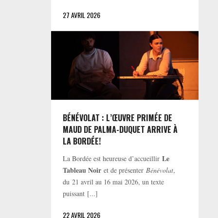
27 AVRIL 2026
BÉNÉVOLAT : L’ŒUVRE PRIMÉE DE
MAUD DE PALMA-DUQUET ARRIVE À
LA BORDÉE!
Le
La Bordée est heureuse d’accueillir
Tableau Noir
et de présenter
Bénévolat
,
du 21 avril au 16 mai 2026, un texte
puissant [...]
22 AVRIL 2026