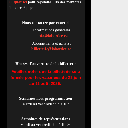
Cliquez ici
pour rejoindre l’un des membres
de notre équipe.
Nous contacter par
cou
rriel
Informations générales
:
info@labordee.ca
Abonnements et achats :
billetterie@labordee.ca
Heures d’ouverture de la billetterie
Veuillez noter que la billetterie sera
fermée pour les vacances du 23 juin
au 11 août 2026.
Semaines hors programmation
Mardi au vendredi : 9h à 16h
Semaines de représentations
Mardi au vendredi : 9h à 19h30