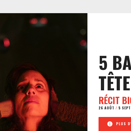
5 B
TÊTE
RÉCIT B
26 AOÛT
/
5 SEPT
PLUS D