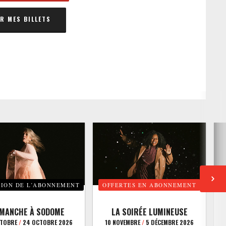
 MES BILLETS
TION DE L’ABONNEMENT
OFFERTES EN ABONNEMENT
E
IMANCHE À SODOME
LA SOIRÉE LUMINEUSE
CTOBRE
/
24 OCTOBRE 2026
10 NOVEMBRE
/
5 DÉCEMBRE 2026