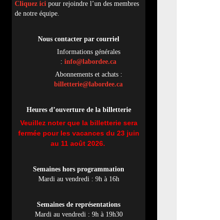
Cliquez ici
pour rejoindre l’un des membres
de notre équipe.
Nous contacter par
cou
rriel
Informations générales
:
info@labordee.ca
Abonnements et achats :
billetterie@labordee.ca
Heures d’ouverture de la billetterie
Veuillez noter que la billetterie sera
fermée pour les vacances du 23 juin
au 11 août 2026.
Semaines hors programmation
Mardi au vendredi : 9h à 16h
Semaines de représentations
Mardi au vendredi : 9h à 19h30