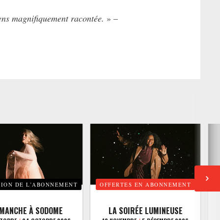
 sens magnifiquement racontée.
» –
TION DE L’ABONNEMENT
OFFERTES EN ABONNEMENT
E
IMANCHE À SODOME
LA SOIRÉE LUMINEUSE